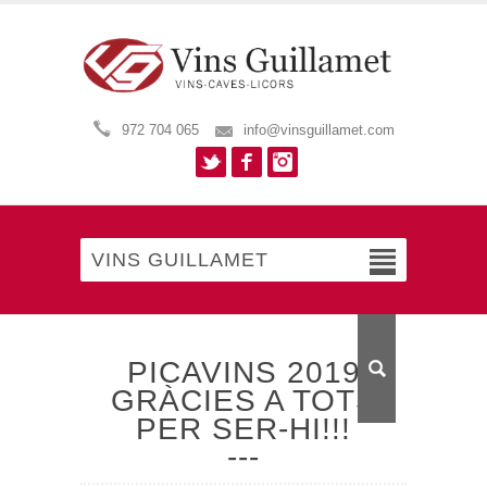
972 704 065
info@vinsguillamet.com
Twitter
Facebook
Instagram
VINS GUILLAMET
PICAVINS 2019
GRÀCIES A TOTS
PER SER-HI!!!