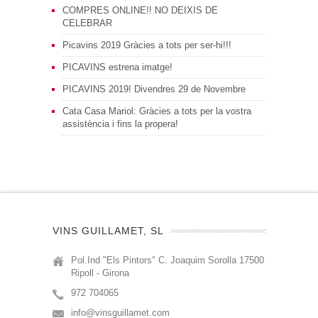
COMPRES ONLINE!! NO DEIXIS DE
CELEBRAR
Picavins 2019 Gràcies a tots per ser-hi!!!
PICAVINS estrena imatge!
PICAVINS 2019! Divendres 29 de Novembre
Cata Casa Mariol: Gràcies a tots per la vostra
assistència i fins la propera!
VINS GUILLAMET, SL
Pol.Ind "Els Pintors" C. Joaquim Sorolla 17500
Ripoll - Girona
972 704065
info@vinsguillamet.com