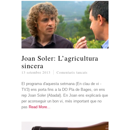
Joan Soler: L’agricultura
sincera
a
13 setembre 2013
Comentaris tancats
Joan
Soler:
El programa d'aquesta setmana (En clau de vi -
L’agricultura
TV3) ens porta fins a la DO Pla de Bages, on ens
sincera
rep Joan Soler (Abadal). En Joan ens explicarà que
per aconseguir un bon vi, més important que no
pas
Read More