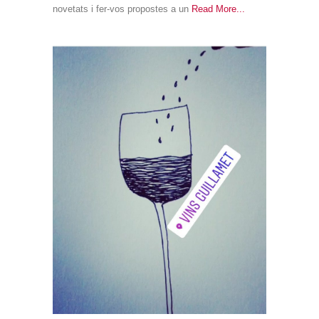
del
novetats i fer-vos propostes a un
Read More
VI?