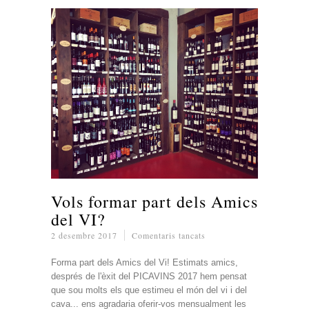
Vols formar part dels Amics
del VI?
a
2 desembre 2017
Comentaris tancats
Vols
formar
Forma part dels Amics del Vi! Estimats amics,
part
després de l'èxit del PICAVINS 2017 hem pensat
dels
que sou molts els que estimeu el món del vi i del
Amics
cava... ens agradaria oferir-vos mensualment les