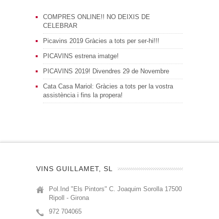
COMPRES ONLINE!! NO DEIXIS DE
CELEBRAR
Picavins 2019 Gràcies a tots per ser-hi!!!
PICAVINS estrena imatge!
PICAVINS 2019! Divendres 29 de Novembre
Cata Casa Mariol: Gràcies a tots per la vostra
assistència i fins la propera!
VINS GUILLAMET, SL
Pol.Ind "Els Pintors" C. Joaquim Sorolla 17500
Ripoll - Girona
972 704065