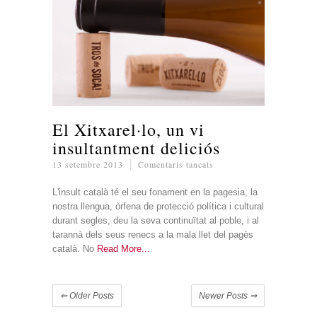
El Xitxarel·lo, un vi
insultantment deliciós
a
13 setembre 2013
Comentaris tancats
El
Xitxarel·lo,
L'insult català té el seu fonament en la pagesia, la
un
nostra llengua, òrfena de protecció política i cultural
vi
durant segles, deu la seva continuïtat al poble, i al
insultantment
tarannà dels seus renecs a la mala llet del pagès
deliciós
català. No
Read More
⇐
Older Posts
Newer Posts
⇒