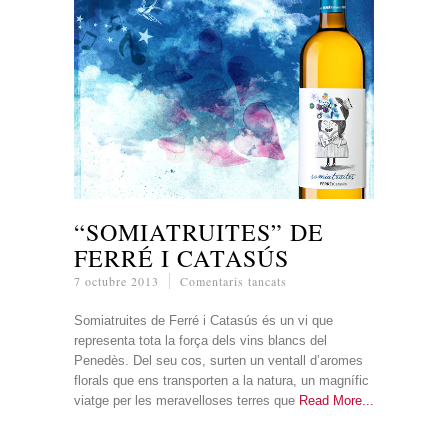
“SOMIATRUITES” DE
FERRÉ I CATASÚS
a
7 octubre 2013
Comentaris tancats
“SOMIATRUITES”
DE
Somiatruites de Ferré i Catasús és un vi que
FERRÉ
representa tota la força dels vins blancs del
I
Penedès. Del seu cos, surten un ventall d’aromes
CATASÚS
florals que ens transporten a la natura, un magnífic
viatge per les meravelloses terres que
Read More