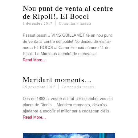
Nou punt de venta al centre
de Ripoll!, El Bocoi
a
1 desembre 2017
Comentaris tancats
Nou
punt
Psssst pssst... VINS GUILLAMET té un nou punt
de
de venta al centre del poble! No deixeu de visitar-
venta
nos a EL BOCOI al Carrer Estació número 11 de
al
Ripoll. La Mireia us atendrà de meravella!
centre
Read More
de
Ripoll!,
Maridant moments…
El
Bocoi
a
25 novembre 2017
Comentaris tancats
Maridant
moments…
Des de 1883 al vostre costat per descobrir-vos els
plaers de Dionís... Maridem moments, deixa'ns
ajudar-te a escollir el millor per a cadascun d'ells.
Read More