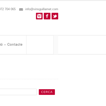
972 704 065
info@vinsguillamet.com
Instagram
Facebook
Twitter
ió – Contacte