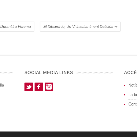
l Durant La Verema
El Xitxarel·lo, Un Vi Insultantment Deliciós
⇒
SOCIAL MEDIA LINKS
ACCÉ
lla
Twitter
Facebook
Instagram
Notíc
La b
Cont