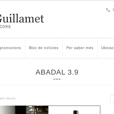
 promocions
Bloc de notícies
Per saber més
Ubicac
ABADAL 3.9
a
ris tancats
Abadal
3.9