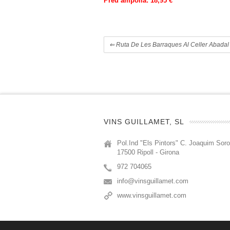
Preu ampolla: 18,95 €
⇐
Ruta De Les Barraques Al Celler Abada
VINS GUILLAMET, SL
Pol.Ind "Els Pintors" C. Joaquim Soro
17500 Ripoll - Girona
972 704065
info@vinsguillamet.com
www.vinsguillamet.com