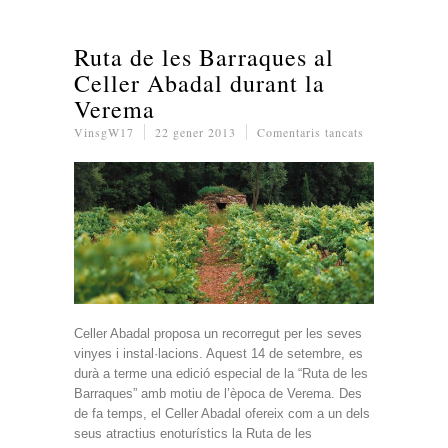
Ruta de les Barraques al
Celler Abadal durant la
Verema
a
VinsgW17
22 gener 2013
Comentaris tancats
Ruta
de
les
Barraques
al
Celler
Abadal
durant
la
Verema
Celler Abadal proposa un recorregut per les seves
vinyes i instal·lacions. Aquest 14 de setembre, es
durà a terme una edició especial de la “Ruta de les
Barraques” amb motiu de l’època de Verema. Des
de fa temps, el Celler Abadal ofereix com a un dels
seus atractius enoturístics la Ruta de les