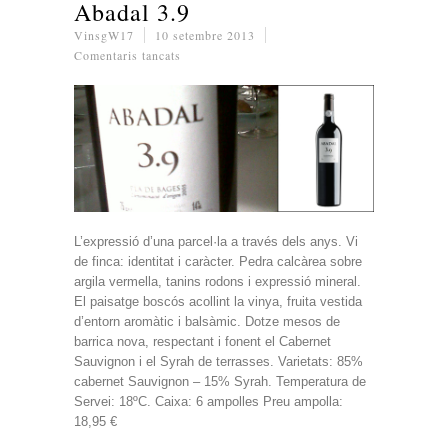
Abadal 3.9
VinsgW17
10 setembre 2013
a
Comentaris tancats
Abadal
3.9
L’expressió d’una parcel·la a través dels anys. Vi
de finca: identitat i caràcter. Pedra calcàrea sobre
argila vermella, tanins rodons i expressió mineral.
El paisatge boscós acollint la vinya, fruita vestida
d’entorn aromàtic i balsàmic. Dotze mesos de
barrica nova, respectant i fonent el Cabernet
Sauvignon i el Syrah de terrasses. Varietats: 85%
cabernet Sauvignon – 15% Syrah. Temperatura de
Servei: 18ºC. Caixa: 6 ampolles Preu ampolla:
18,95 €