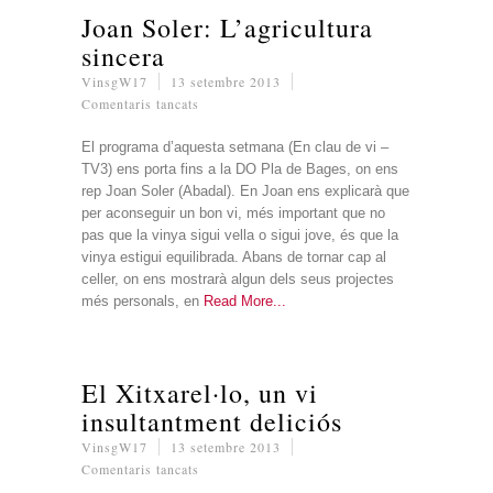
Joan Soler: L’agricultura
sincera
VinsgW17
13 setembre 2013
a
Comentaris tancats
Joan
Soler:
El programa d’aquesta setmana (En clau de vi –
L’agricultura
TV3) ens porta fins a la DO Pla de Bages, on ens
sincera
rep Joan Soler (Abadal). En Joan ens explicarà que
per aconseguir un bon vi, més important que no
pas que la vinya sigui vella o sigui jove, és que la
vinya estigui equilibrada. Abans de tornar cap al
celler, on ens mostrarà algun dels seus projectes
més personals, en
Read More
El Xitxarel·lo, un vi
insultantment deliciós
VinsgW17
13 setembre 2013
a
Comentaris tancats
El