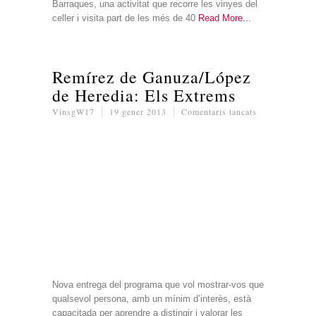
Barraques, una activitat que recorre les vinyes del
celler i visita part de les més de 40
Read More
Remírez de Ganuza/López
de Heredia: Els Extrems
a
VinsgW17
19 gener 2013
Comentaris tancats
Remírez
de
Ganuza/López
de
Heredia:
Els
Extrems
Nova entrega del programa que vol mostrar-vos que
qualsevol persona, amb un mínim d’interès, està
capacitada per aprendre a distingir i valorar les