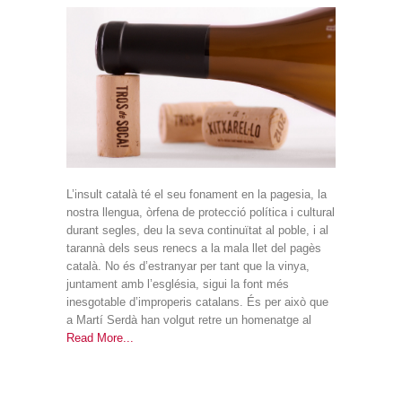
Xitxarel·lo,
un
vi
insultantment
deliciós
L’insult català té el seu fonament en la pagesia, la
nostra llengua, òrfena de protecció política i cultural
durant segles, deu la seva continuïtat al poble, i al
tarannà dels seus renecs a la mala llet del pagès
català. No és d’estranyar per tant que la vinya,
juntament amb l’església, sigui la font més
inesgotable d’improperis catalans. És per això que
a Martí Serdà han volgut retre un homenatge al
Read More